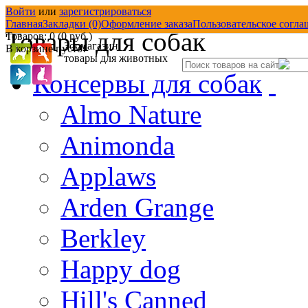
Войти
или
зарегистрироваться
Товары со скидкой
Д
Главная
Закладки (0)
Оформление заказа
Пользовательское согла
Товары для собак
Товаров: 0 (0 руб.)
Зоомагазин
В корзине пусто!
товары для животных
Консервы для собак
Almo Nature
Animonda
Applaws
Arden Grange
Berkley
Happy dog
Hill's Canned