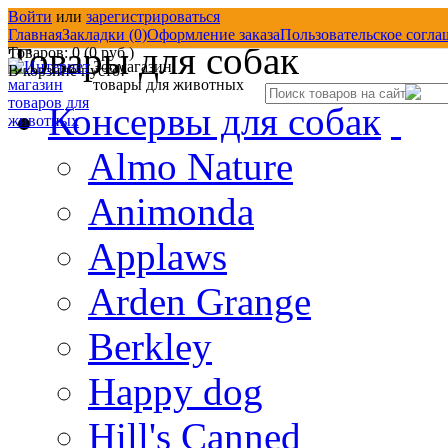
Войти
или
зарегистрироваться
Товары со скидкой
Д
Главная
Закладки (0)
Оформление заказа
Пользовательское согла
Товары для собак
Товаров: 0 (0 руб.)
Зоомагазин
В корзине пусто!
товары для животных
Консервы для собак
Almo Nature
Animonda
Applaws
Arden Grange
Berkley
Happy dog
Hill's Canned