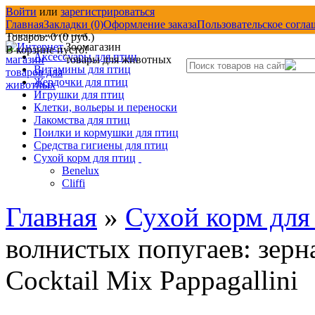
Войти
или
зарегистрироваться
Товары со скидкой
Д
Главная
Закладки (0)
Оформление заказа
Пользовательское согла
Товары для птиц
Товаров: 0 (0 руб.)
Зоомагазин
В корзине пусто!
Аксессуары для птиц
товары для животных
Витамины для птиц
Жердочки для птиц
Игрушки для птиц
Клетки, вольеры и переноски
Лакомства для птиц
Поилки и кормушки для птиц
Средства гигиены для птиц
Сухой корм для птиц
Benelux
Cliffi
Главная
»
Сухой корм для
волнистых попугаев: зерна
Cocktail Mix Pappagallini