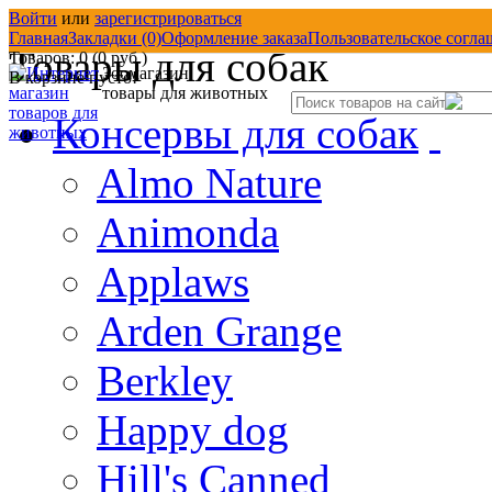
Войти
или
зарегистрироваться
Товары со скидкой
Д
Главная
Закладки (0)
Оформление заказа
Пользовательское согла
Товары для собак
Товаров: 0 (0 руб.)
Зоомагазин
В корзине пусто!
товары для животных
Консервы для собак
Almo Nature
Animonda
Applaws
Arden Grange
Berkley
Happy dog
Hill's Canned