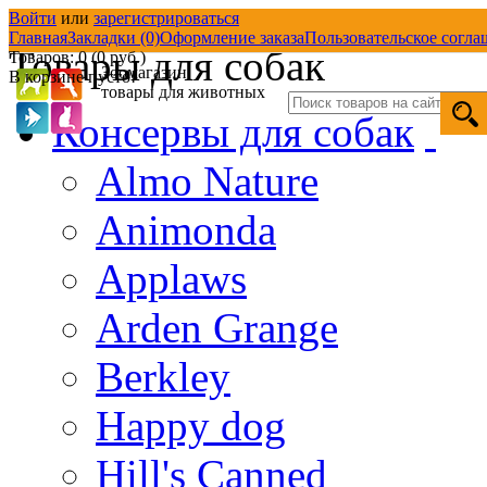
Войти
или
зарегистрироваться
Товары со скидкой
Д
Главная
Закладки (0)
Оформление заказа
Пользовательское согла
Товары для собак
Товаров: 0 (0 руб.)
Зоомагазин
В корзине пусто!
товары для животных
Консервы для собак
Almo Nature
Animonda
Applaws
Arden Grange
Berkley
Happy dog
Hill's Canned