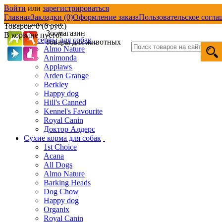
Войти
или
зарегистрироваться
Товары со скидкой
Д
Главная
Закладки (0)
Оформление заказа
Пользовательское согла
Товары для собак
Товаров: 0 (0 руб.)
Зоомагазин
В корзине пусто!
Консервы для собак
товары для животных
Almo Nature
Animonda
Applaws
Arden Grange
Berkley
Happy dog
Hill's Canned
Kennel's Favourite
Royal Canin
Доктор Алдерс
Сухие корма для собак
1st Choice
Acana
All Dogs
Almo Nature
Barking Heads
Dog Chow
Happy dog
Organix
Royal Canin