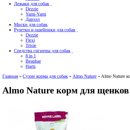
Лежаки для собак
Dezzie
Yami-Yami
Дарэлл
Миски для собак
Рулетки и ошейники для собак
Dezzie
Flexi
Trixie
Средства гигиены для собак
8 in 1
Beaphar
Hartz
Главная
»
Сухие корма для собак
»
Almo Nature
» Almo Nature к
Almo Nature корм для щенков