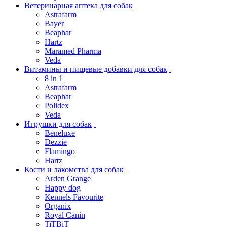
Ветеринарная аптека для собак
Astrafarm
Bayer
Beaphar
Hartz
Maramed Pharma
Veda
Витамины и пищевые добавки для собак
8 in 1
Astrafarm
Beaphar
Polidex
Veda
Игрушки для собак
Beneluxe
Dezzie
Flamingo
Hartz
Кости и лакомства для собак
Arden Grange
Happy dog
Kennels Favourite
Organix
Royal Canin
TiTBiT